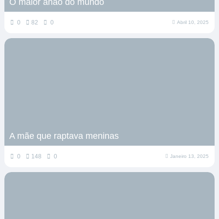
O maior anão do mundo
0
82
0
Abril 10, 2025
A mãe que raptava meninas
0
148
0
Janeiro 13, 2025