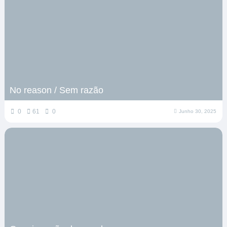
No reason / Sem razão
0
61
0
Junho 30, 2025