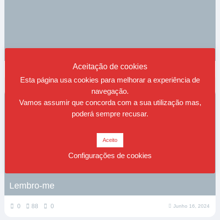
Zoroastro
Aceitação de cookies
0
187
0
Junho 20, 2024
Esta página usa cookies para melhorar a experiência de
navegação.
Vamos assumir que concorda com a sua utilização mas,
poderá sempre recusar.
Aceito
Configurações de cookies
Lembro-me
0
88
0
Junho 16, 2024