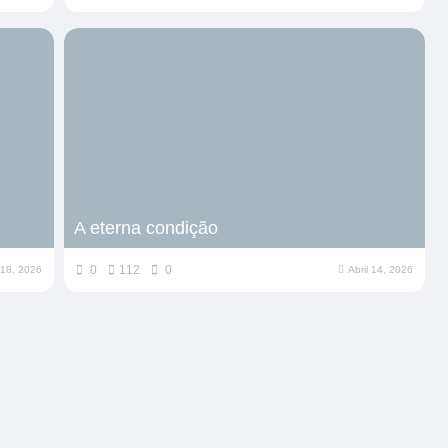
A eterna condição
0
112
0
l 18, 2026
Abril 14, 2026