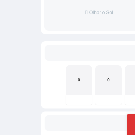
Olhar o Sol
0
0