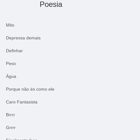
Poesia
Mito
Depressa demais
Definhar
Peso
Água
Porque não és como ele
Caro Fantasista
Brrrr
Grrrr