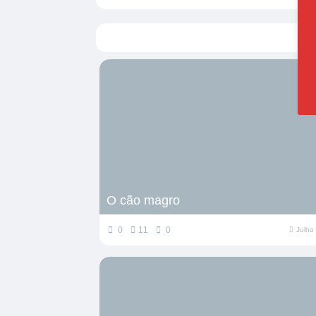
O cão magro
0
11
0
Julho