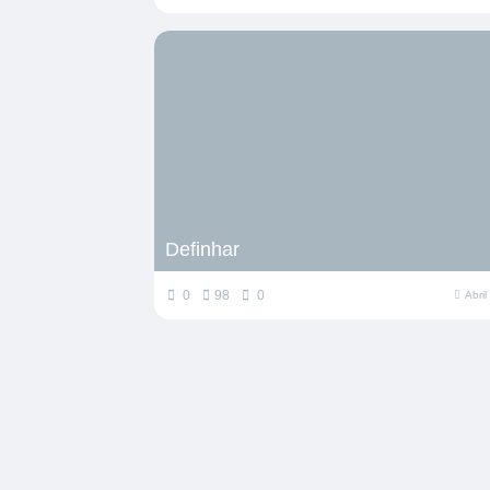
Definhar
0
98
0
Abri