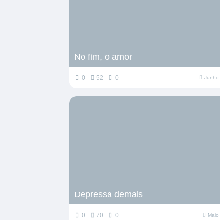
No fim, o amor
0
52
0
Junho 
Depressa demais
0
70
0
Maio