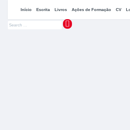
maquinaMUNDI
Pedro Manuel Azevedo » Escritor » Formador
Início
Escrita
Livros
Ações de Formação
CV
L