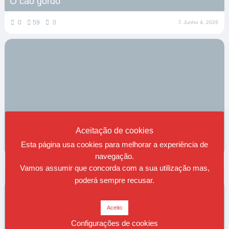
O cão gordo
0
59
0
Junho 4, 2026
Aceitação de cookies
Depressa demais
Esta página usa cookies para melhorar a experiência de
navegação.
0
70
0
Maio 25, 2026
Vamos assumir que concorda com a sua utilização mas,
poderá sempre recusar.
Aceito
Configurações de cookies