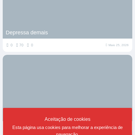
Depressa demais
0
70
0
Maio 25, 2026
Sobre viver
Aceitação de cookies
Esta página usa cookies para melhorar a experiência de
0
83
0
Maio 16, 2026
navegação.