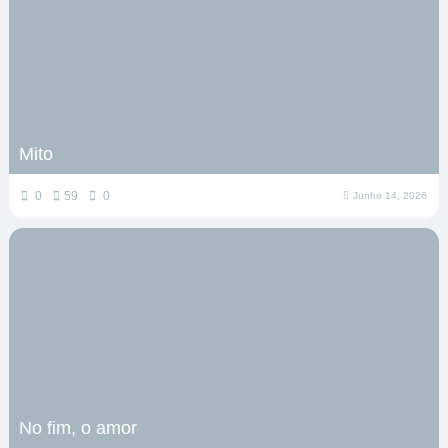
Mito
0
59
0
Junho 14, 2026
No fim, o amor