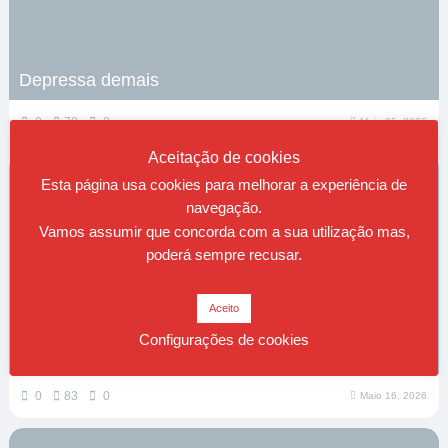
Depressa demais
0
70
0
Maio 25, 2026
Aceitação de cookies
Esta página usa cookies para melhorar a experiência de
navegação.
Vamos assumir que concorda com a sua utilização mas,
poderá sempre recusar.
Aceito
Configurações de cookies
Sobre viver
0
83
0
Maio 16, 2026