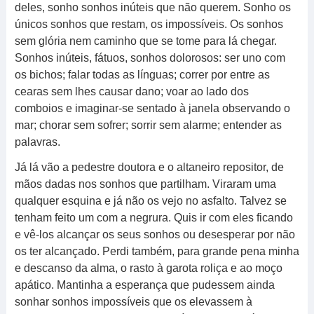
deles, sonho sonhos inúteis que não querem. Sonho os
únicos sonhos que restam, os impossíveis. Os sonhos
sem glória nem caminho que se tome para lá chegar.
Sonhos inúteis, fátuos, sonhos dolorosos: ser uno com
os bichos; falar todas as línguas; correr por entre as
cearas sem lhes causar dano; voar ao lado dos
comboios e imaginar-se sentado à janela observando o
mar; chorar sem sofrer; sorrir sem alarme; entender as
palavras.
Já lá vão a pedestre doutora e o altaneiro repositor, de
mãos dadas nos sonhos que partilham. Viraram uma
qualquer esquina e já não os vejo no asfalto. Talvez se
tenham feito um com a negrura. Quis ir com eles ficando
e vê-los alcançar os seus sonhos ou desesperar por não
os ter alcançado. Perdi também, para grande pena minha
e descanso da alma, o rasto à garota roliça e ao moço
apático. Mantinha a esperança que pudessem ainda
sonhar sonhos impossíveis que os elevassem à