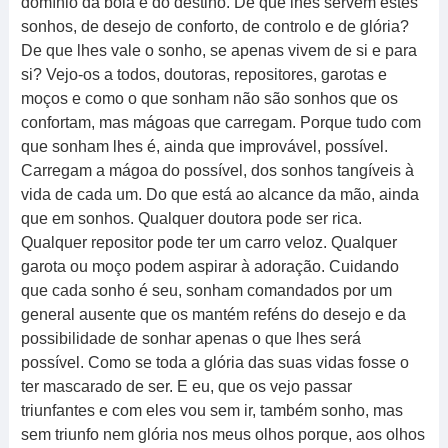
domínio da bola e do destino. De que lhes servem estes
sonhos, de desejo de conforto, de controlo e de glória?
De que lhes vale o sonho, se apenas vivem de si e para
si? Vejo-os a todos, doutoras, repositores, garotas e
moços e como o que sonham não são sonhos que os
confortam, mas mágoas que carregam. Porque tudo com
que sonham lhes é, ainda que improvável, possível.
Carregam a mágoa do possível, dos sonhos tangíveis à
vida de cada um. Do que está ao alcance da mão, ainda
que em sonhos. Qualquer doutora pode ser rica.
Qualquer repositor pode ter um carro veloz. Qualquer
garota ou moço podem aspirar à adoração. Cuidando
que cada sonho é seu, sonham comandados por um
general ausente que os mantém reféns do desejo e da
possibilidade de sonhar apenas o que lhes será
possível. Como se toda a glória das suas vidas fosse o
ter mascarado de ser. E eu, que os vejo passar
triunfantes e com eles vou sem ir, também sonho, mas
sem triunfo nem glória nos meus olhos porque, aos olhos