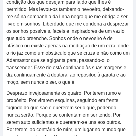
condição dos que desejam para lá do que lhes é
permitido. Mas levou-os também o nevoeiro, deixando-
me só na companhia da linha negra que me obriga a ser
livre em sonhos. Liberdade que me condena a desprezar
os sonhos possíveis, fáceis e inspiradores de um vazio
que tudo preenche. Sonhos onde o nevoeiro é de
plástico ou existe apenas na mediação de um ecrã; onde
o rio jaz como um obstáculo que se cruza e não como um
Adamastor que se agiganta para, passando-o, o
transcender. Esse rio está confinado às suas margens e
diz continuamente à doutora, ao repositor, à garota e ao
moço, sem nunca o ser, o que é.
Desprezo invejosamente os quatro. Por terem rumo e
propósito. Por virarem esquinas, seguindo em frente,
fugindo do que são e quererem ser o que, podendo,
nunca serão. Porque se contentam em ser tendo. Por
serem auto suficientes e quererem-se uns aos outros.
Por terem, ao contrário de mim, um lugar no mundo que