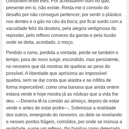
constroem entre eles. Por acreditarem num rio que,
presente em si, não existe. Resta-me o consolo do
desafio por não conseguir pertencer; por sentir o plástico
nos dentes e o gás no céu da boca; por ficar surdo com a
vacuidade feliz da doutora, pela alegria vertiginosa do
repositor, pelo reflexo convexo da garota e pela ilusão
onde se deita, acordado, o moço.
Perdido o rumo, perdida a vontade, perde-se também o
tempo, para de novo surgir, escondido, mas persistente,
no nevoeiro que dá mostras de quebrar ao peso do
possível. A liberdade que aprisiona ao impossível
quebra, sem se dar conta que alastra e se infiltra de
forma impercetível, como uma banana que ainda ontem
estava verde e hoje mostra já as nódoas que a vida lhe
deu. —Deveria tê-la comido ao almoço, depois de estar
verde e antes de estar podre—. Sobressai a realidade
dos outros, emergindo do nevoeiro, ou dele se revelando
e nesses pontos frágeis, corroídos, por onde se insinua a
realidade, surge um reflexo, tão familiar como detestado.