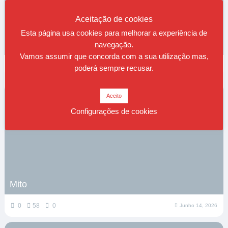
Aceitação de cookies
Esta página usa cookies para melhorar a experiência de
O cão magro
navegação.
Vamos assumir que concorda com a sua utilização mas,
0
10
0
Julho 29, 2026
poderá sempre recusar.
Aceito
Configurações de cookies
Mito
0
58
0
Junho 14, 2026