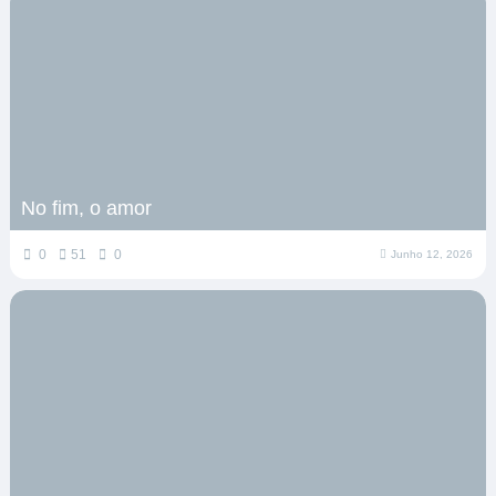
No fim, o amor
0
51
0
Junho 12, 2026