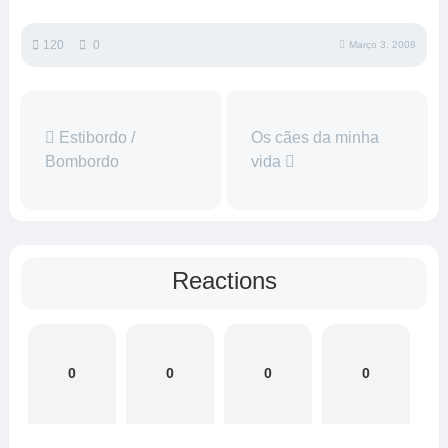
120
0
Março 3, 2008
Estibordo /
Os cães da minha
Bombordo
vida
Reactions
0
0
0
0