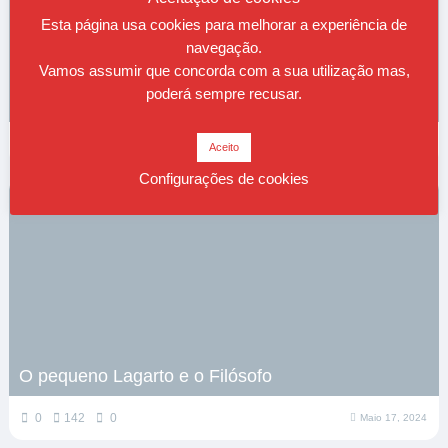
Esta página usa cookies para melhorar a experiência de
navegação.
Vamos assumir que concorda com a sua utilização mas,
poderá sempre recusar.
Lembro-me
0
89
0
Junho 16, 2024
Aceito
Configurações de cookies
O pequeno Lagarto e o Filósofo
0
142
0
Maio 17, 2024