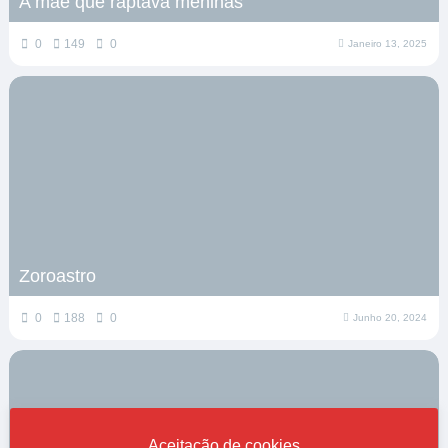
A mãe que raptava meninas
0
149
0
Janeiro 13, 2025
Zoroastro
0
188
0
Junho 20, 2024
Aceitação de cookies