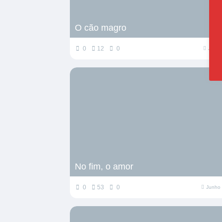
O cão magro
0
12
0
Julho
No fim, o amor
0
53
0
Junho 