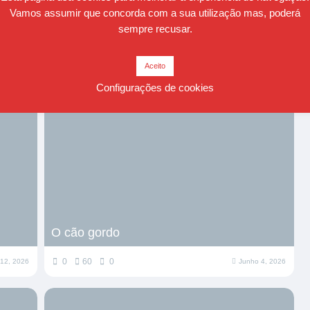
Vamos assumir que concorda com a sua utilização mas, poderá
sempre recusar.
Mito
Aceito
0
59
0
 29, 2026
Junho 14, 2026
Configurações de cookies
O cão gordo
0
60
0
12, 2026
Junho 4, 2026