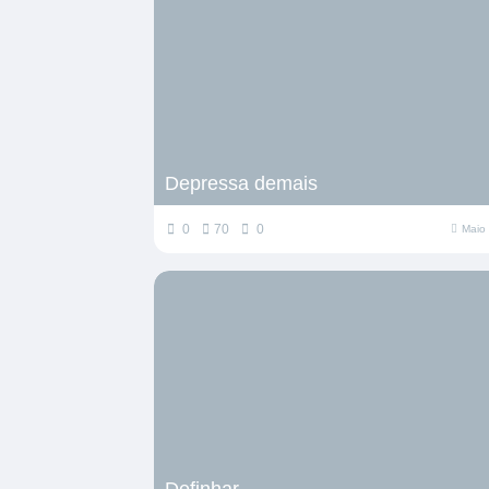
Depressa demais
0
70
0
Maio
Definhar