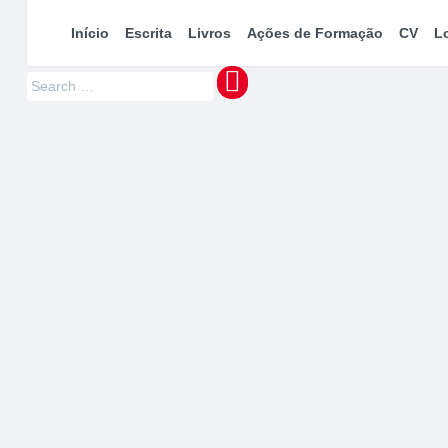
maquinaMUNDI
Pedro Manuel Azevedo » Escritor » Formador
Início
Escrita
Livros
Ações de Formação
CV
L