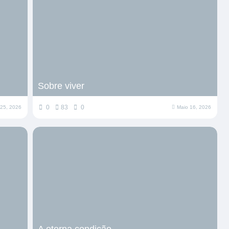
Sobre viver
0
83
0
 25, 2026
Maio 16, 2026
A eterna condição