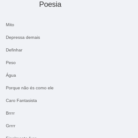
Poesia
Mito
Depressa demais
Definhar
Peso
Água
Porque não és como ele
Caro Fantasista
Brrrr
Grrrr