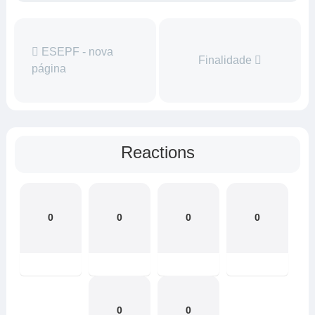
ESEPF - nova
Finalidade
página
Reactions
0
0
0
0
0
0