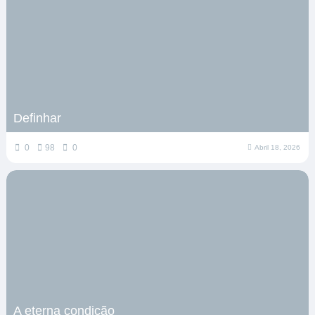
Definhar
0
98
0
Abril 18, 2026
A eterna condição