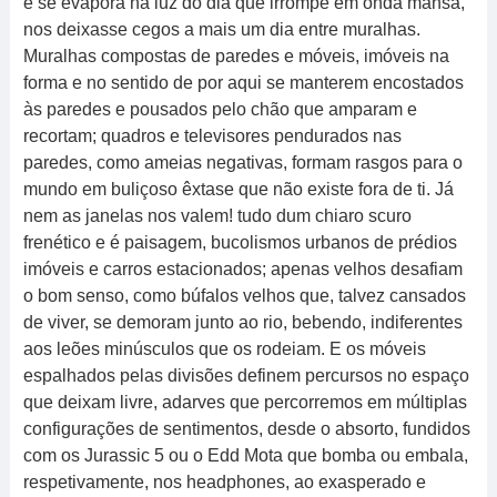
e se evapora na luz do dia que irrompe em onda mansa,
nos deixasse cegos a mais um dia entre muralhas.
Muralhas compostas de paredes e móveis, imóveis na
forma e no sentido de por aqui se manterem encostados
às paredes e pousados pelo chão que amparam e
recortam; quadros e televisores pendurados nas
paredes, como ameias negativas, formam rasgos para o
mundo em buliçoso êxtase que não existe fora de ti. Já
nem as janelas nos valem! tudo dum chiaro scuro
frenético e é paisagem, bucolismos urbanos de prédios
imóveis e carros estacionados; apenas velhos desafiam
o bom senso, como búfalos velhos que, talvez cansados
de viver, se demoram junto ao rio, bebendo, indiferentes
aos leões minúsculos que os rodeiam. E os móveis
espalhados pelas divisões definem percursos no espaço
que deixam livre, adarves que percorremos em múltiplas
configurações de sentimentos, desde o absorto, fundidos
com os Jurassic 5 ou o Edd Mota que bomba ou embala,
respetivamente, nos headphones, ao exasperado e