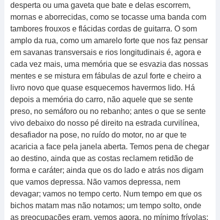
desperta ou uma gaveta que bate e delas escorrem,
mornas e aborrecidas, como se tocasse uma banda com
tambores frouxos e flácidas cordas de guitarra. O som
amplo da rua, como um amarelo forte que nos faz pensar
em savanas transversais e rios longitudinais é, agora e
cada vez mais, uma memória que se esvazia das nossas
mentes e se mistura em fábulas de azul forte e cheiro a
livro novo que quase esquecemos havermos lido. Há
depois a memória do carro, não aquele que se sente
preso, no semáforo ou no rebanho; antes o que se sente
vivo debaixo do nosso pé direito na estrada curvilínea,
desafiador na pose, no ruído do motor, no ar que te
acaricia a face pela janela aberta. Temos pena de chegar
ao destino, ainda que as costas reclamem retidão de
forma e caráter; ainda que os do lado e atrás nos digam
que vamos depressa. Não vamos depressa, nem
devagar; vamos no tempo certo. Num tempo em que os
bichos matam mas não notamos; um tempo solto, onde
as preocupações eram, vemos agora, no mínimo frívolas;