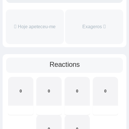
Hoje apeteceu-me
Exageros
Reactions
0
0
0
0