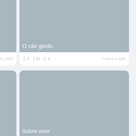
O cão gordo
0
61
0
12, 2026
Junho 4, 2026
Sobre viver