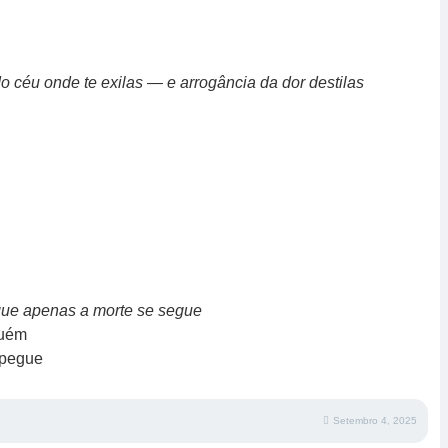
o céu onde te exilas — e arrogância da dor destilas
que apenas a morte se segue
guém
spegue
Setembro 4, 2025