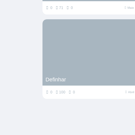
0
71
0
Maio
Definhar
0
100
0
Abri