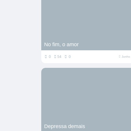
No fim, o amor
0
54
0
Junho 
Depressa demais