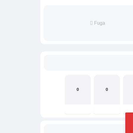
Fuga
0
0