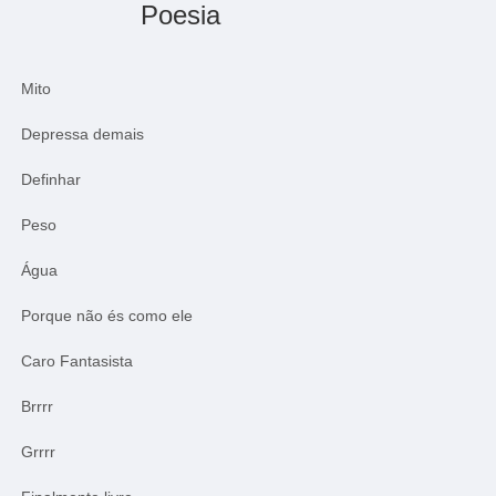
Poesia
Mito
Depressa demais
Definhar
Peso
Água
Porque não és como ele
Caro Fantasista
Brrrr
Grrrr