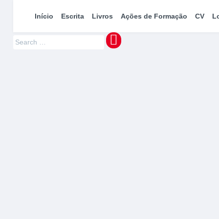
maquinaMUNDI
Pedro Manuel Azevedo » Escritor » Formador
Início
Escrita
Livros
Ações de Formação
CV
L