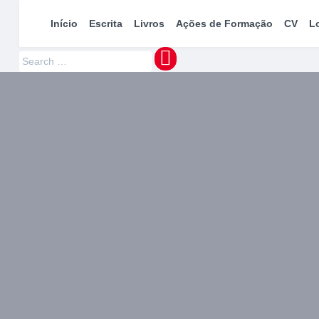
maquinaMUNDI
Pedro Manuel Azevedo » Escritor » Formador
Início
Escrita
Livros
Ações de Formação
CV
L