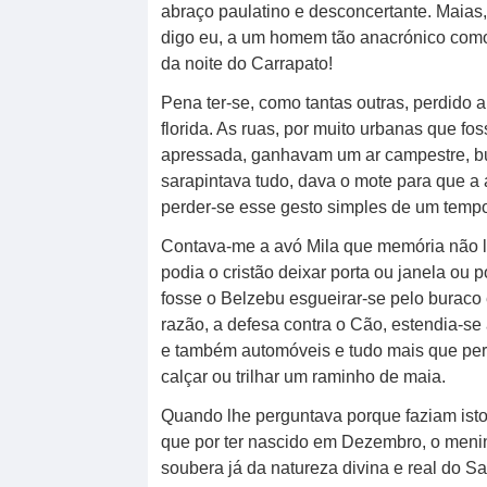
abraço paulatino e desconcertante. Maias
digo eu, a um homem tão anacrónico como 
da noite do Carrapato!
Pena ter-se, como tantas outras, perdido 
florida. As ruas, por muito urbanas que f
apressada, ganhavam um ar campestre, bu
sarapintava tudo, dava o mote para que a 
perder-se esse gesto simples de um temp
Contava-me a avó Mila que memória não lh
podia o cristão deixar porta ou janela ou 
fosse o Belzebu esgueirar-se pelo buraco e
razão, a defesa contra o Cão, estendia-se
e também automóveis e tudo mais que perte
calçar ou trilhar um raminho de maia.
Quando lhe perguntava porque faziam isto
que por ter nascido em Dezembro, o meni
soubera já da natureza divina e real do 