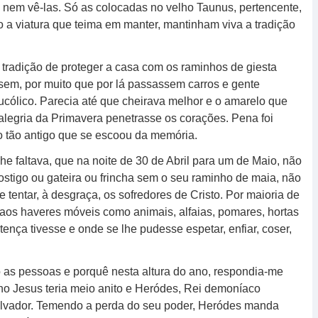
, nem vê-las. Só as colocadas no velho Taunus, pertencente,
a viatura que teima em manter, mantinham viva a tradição
a tradição de proteger a casa com os raminhos de giesta
ossem, por muito que por lá passassem carros e gente
cólico. Parecia até que cheirava melhor e o amarelo que
alegria da Primavera penetrasse os corações. Pena foi
o tão antigo que se escoou da memória.
e faltava, que na noite de 30 de Abril para um de Maio, não
postigo ou gateira ou frincha sem o seu raminho de maia, não
 tentar, à desgraça, os sofredores de Cristo. Por maioria de
 aos haveres móveis como animais, alfaias, pomares, hortas
nça tivesse e onde se lhe pudesse espetar, enfiar, coser,
 as pessoas e porquê nesta altura do ano, respondia-me
no Jesus teria meio anito e Heródes, Rei demoníaco
Salvador. Temendo a perda do seu poder, Heródes manda