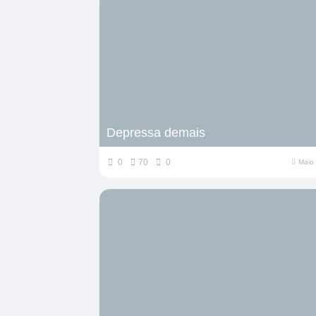
Depressa demais
0
70
0
Maio