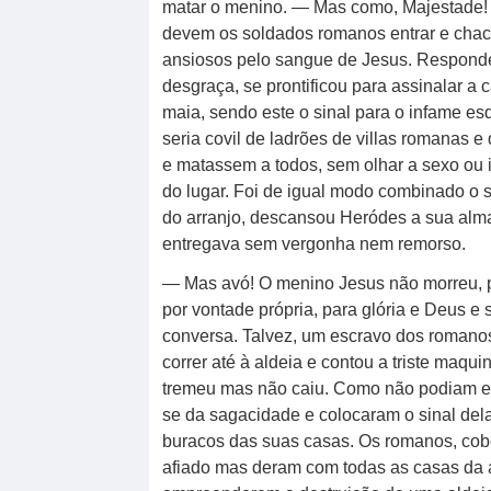
matar o menino. — Mas como, Majestade! 
devem os soldados romanos entrar e cha
ansiosos pelo sangue de Jesus. Respond
desgraça, se prontificou para assinalar 
maia, sendo este o sinal para o infame e
seria covil de ladrões de villas romanas 
e matassem a todos, sem olhar a sexo ou i
do lugar. Foi de igual modo combinado o 
do arranjo, descansou Heródes a sua al
entregava sem vergonha nem remorso.
— Mas avó! O menino Jesus não morreu, p
por vontade própria, para glória e Deus 
conversa. Talvez, um escravo dos romanos
correr até à aldeia e contou a triste maqu
tremeu mas não caiu. Como não podiam en
se da sagacidade e colocaram o sinal dela
buracos das suas casas. Os romanos, cobe
afiado mas deram com todas as casas da 