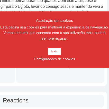
inteira, demandaram ao quartel. Com este ardil, José e
gir para o Egipto, levando consigo Jesus e mantendo viva a
E Heródes? Que fez ele? — Fez uma coisa terrível, meu
Aceitação de cookies
çar a confusão e manter viva a chama
Esta página usa cookies para melhorar a experiência de navegação.
Vamos assumir que concorda com a sua utilização mas, poderá
sempre recusar.
Maio 3, 2007
Aceito
Configurações de cookies
é
25 de Abril Sempre
Reactions