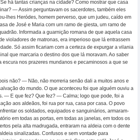
Se há tantas crianças na cidade? Como mostrar que casa
cinar? — Assim perguntavam os sacerdotes, também eles
eu-lhes Heródes, homem perverso, que um judeu, caído em
a casa de José e Maria com um ramo de giesta, um ramo de
squadrão. Informada a guarnição romana de que aquela casa
e de violadores de matronas, era imperioso que lá entrassem
dade. Só assim ficariam com a certeza de expurgar a vilania
sinal que marcaria o destino dos que lá moravam. Ao saber
ma escura nos prazeres mundanos e pecaminosos a que se
ois não? — Não, não morreria senão dali a muitos anos e
e salvação do mundo. O que aconteceu foi que alguém ouviu a
. — E que fez? Que fez? — Calma; logo que pode, foi a
inação aos aldeãos, foi rua por rua, casa por casa. O povo
frentar os soldados, equipados e sanguinários, armaram-
tório em todas as portas, em todas as janelas, em todos os
rtos pela alta madrugada, entraram na aldeia com o dente
aldeia sinalizadas. Confusos e sem vontade para