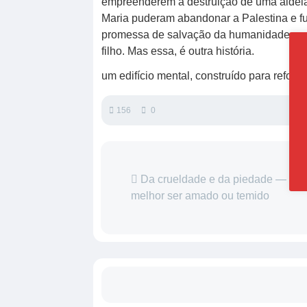
empreenderem a destruição de uma aldeia 
Maria puderam abandonar a Palestina e fu
promessa de salvação da humanidade. — 
filho. Mas essa, é outra história.
um edifício mental, construído para refor
156
0
Da crueldade e da piedade — se 
melhor ser amado ou temido