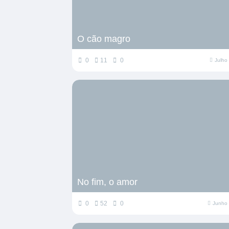
O cão magro
0
11
0
Julho
No fim, o amor
0
52
0
Junho 