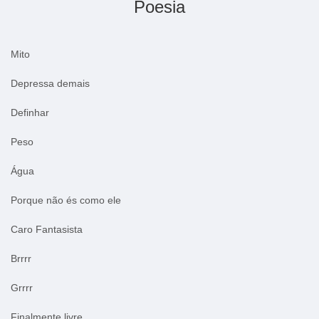
Poesia
Mito
Depressa demais
Definhar
Peso
Água
Porque não és como ele
Caro Fantasista
Brrrr
Grrrr
Finalmente livre