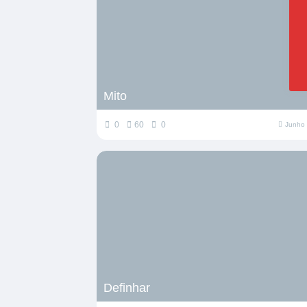
Mito
0
60
0
Junho 
Definhar