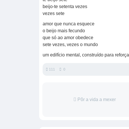
beijo-te setenta vezes
vezes sete
amor que nunca esquece
o beijo mais fecundo
que só ao amor obedece
sete vezes, vezes o mundo
um edifício mental, construído para refor
111
0
Pôr a vida a mexer