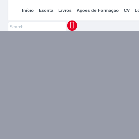
maquinaMUNDI
Pedro Manuel Azevedo » Escritor » Formador
Início
Escrita
Livros
Ações de Formação
CV
L