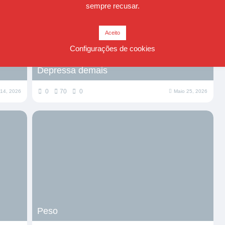
sempre recusar.
Aceito
Configurações de cookies
Depressa demais
0
70
0
14, 2026
Maio 25, 2026
Peso