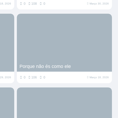
0
108
0
l 18, 2026
Março 30, 2026
Porque não és como ele
0
106
0
 29, 2026
Março 18, 2026