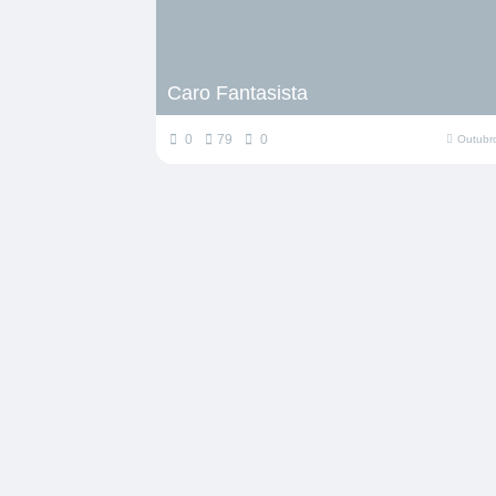
Caro Fantasista
0
79
0
Outubr