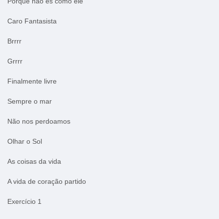
Porque não és como ele
Caro Fantasista
Brrrr
Grrrr
Finalmente livre
Sempre o mar
Não nos perdoamos
Olhar o Sol
As coisas da vida
A vida de coração partido
Exercício 1