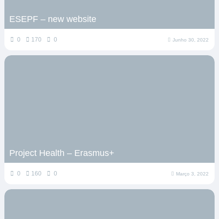
ESEPF – new website
0
170
0
Junho 30, 2022
Project Health – Erasmus+
0
160
0
Março 3, 2022