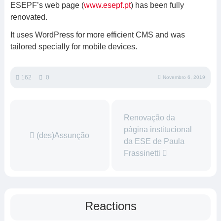
ESEPF’s web page (
www.esepf.pt
) has been fully
renovated.
It uses WordPress for more efficient CMS and was
tailored specially for mobile devices.
162
0
Novembro 6, 2019
Renovação da
página institucional
(des)Assunção
da ESE de Paula
Frassinetti
Reactions