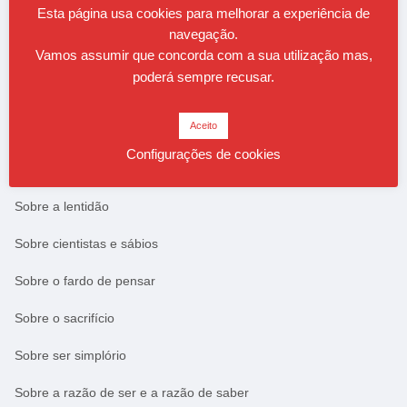
Esta página usa cookies para melhorar a experiência de
navegação.
Vamos assumir que concorda com a sua utilização mas,
Tudo Sobre
poderá sempre recusar.
Aceito
Sobre viver
Configurações de cookies
Sobre sentir-se vivo
Sobre a lentidão
Sobre cientistas e sábios
Sobre o fardo de pensar
Sobre o sacrifício
Sobre ser simplório
Sobre a razão de ser e a razão de saber