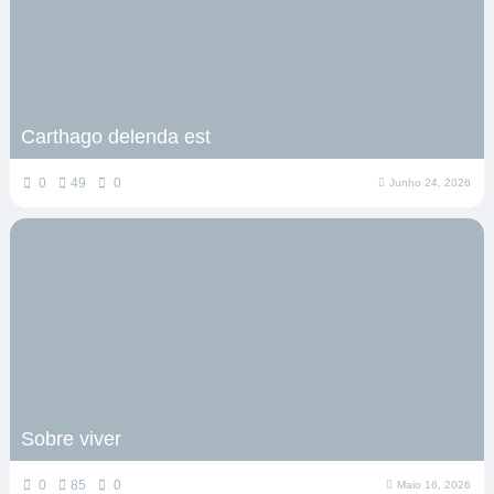
Carthago delenda est
0
49
0
Junho 24, 2026
Sobre viver
0
85
0
Maio 16, 2026