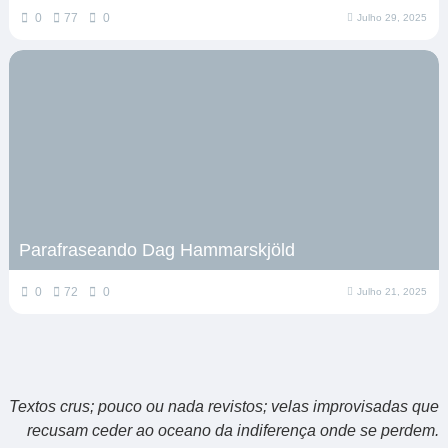
0
77
0
Julho 29, 2025
Parafraseando Dag Hammarskjöld
0
72
0
Julho 21, 2025
Textos crus; pouco ou nada revistos; velas improvisadas que
recusam ceder ao oceano da indiferença onde se perdem.