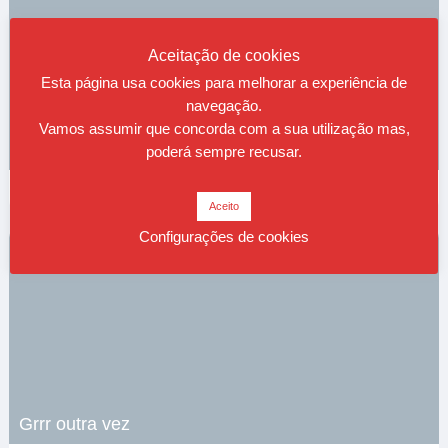
Aceitação de cookies
Esta página usa cookies para melhorar a experiência de
navegação.
Vamos assumir que concorda com a sua utilização mas,
Sobre cientistas e sábios
poderá sempre recusar.
0
80
0
Agosto 8, 2025
Aceito
Configurações de cookies
Grrr outra vez