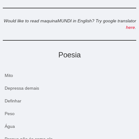
Would like to read maquinaMUNDI in English? Try google translator
here
.
Poesia
Mito
Depressa demais
Definhar
Peso
Água
Porque não és como ele