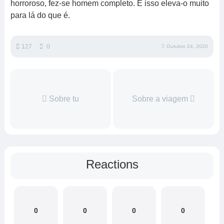
horroroso, fez-se homem completo. E isso eleva-o muito
para lá do que é.
127
0
Outubro 24, 2020
Sobre tu
Sobre a viagem
Reactions
0
0
0
0