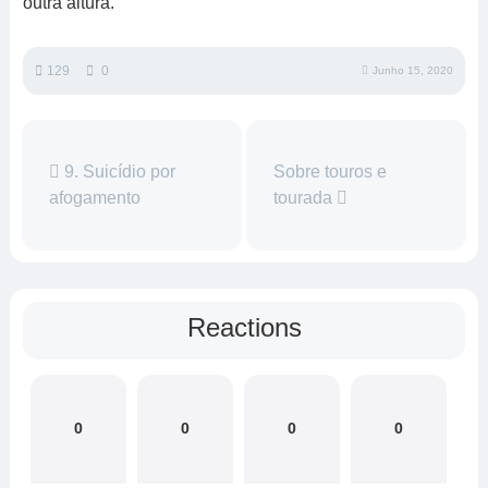
outra altura.
129
0
Junho 15, 2020
9. Suicídio por
Sobre touros e
afogamento
tourada
Reactions
0
0
0
0