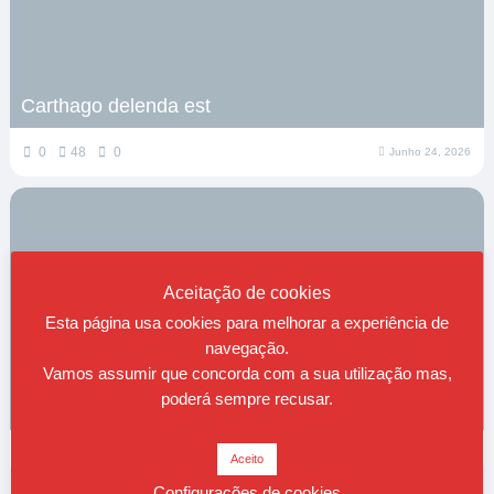
Carthago delenda est
0
48
0
Junho 24, 2026
Aceitação de cookies
Esta página usa cookies para melhorar a experiência de
navegação.
Vamos assumir que concorda com a sua utilização mas,
poderá sempre recusar.
Sobre viver
0
83
0
Maio 16, 2026
Aceito
Configurações de cookies