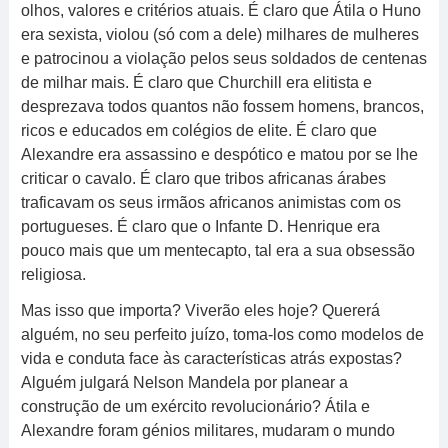
olhos, valores e critérios atuais. É claro que Átila o Huno
era sexista, violou (só com a dele) milhares de mulheres
e patrocinou a violação pelos seus soldados de centenas
de milhar mais. É claro que Churchill era elitista e
desprezava todos quantos não fossem homens, brancos,
ricos e educados em colégios de elite. É claro que
Alexandre era assassino e despótico e matou por se lhe
criticar o cavalo. É claro que tribos africanas árabes
traficavam os seus irmãos africanos animistas com os
portugueses. É claro que o Infante D. Henrique era
pouco mais que um mentecapto, tal era a sua obsessão
religiosa.
Mas isso que importa? Viverão eles hoje? Quererá
alguém, no seu perfeito juízo, toma-los como modelos de
vida e conduta face às características atrás expostas?
Alguém julgará Nelson Mandela por planear a
construção de um exército revolucionário? Átila e
Alexandre foram génios militares, mudaram o mundo