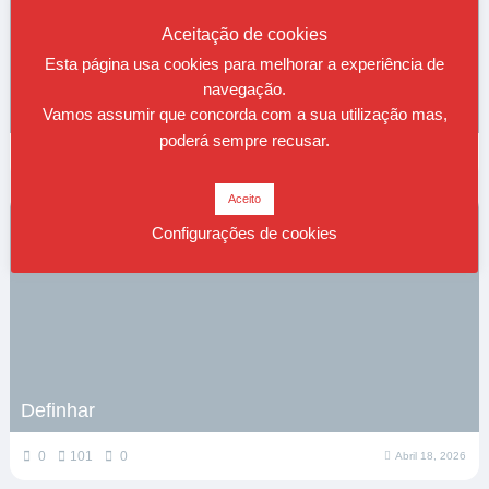
Aceitação de cookies
Esta página usa cookies para melhorar a experiência de
navegação.
Sobre viver
Vamos assumir que concorda com a sua utilização mas,
poderá sempre recusar.
0
84
0
Maio 16, 2026
Aceito
Configurações de cookies
Definhar
0
101
0
Abril 18, 2026