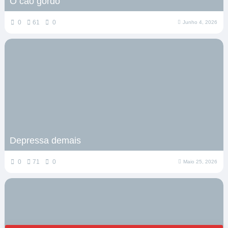
O cão gordo
0
61
0
Junho 4, 2026
Depressa demais
0
71
0
Maio 25, 2026