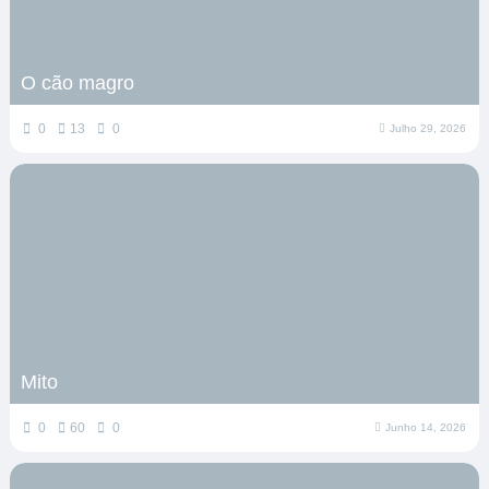
O cão magro
0
13
0
Julho 29, 2026
Mito
0
60
0
Junho 14, 2026