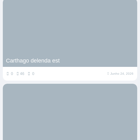
Carthago delenda est
0
46
0
Junho 24, 2026