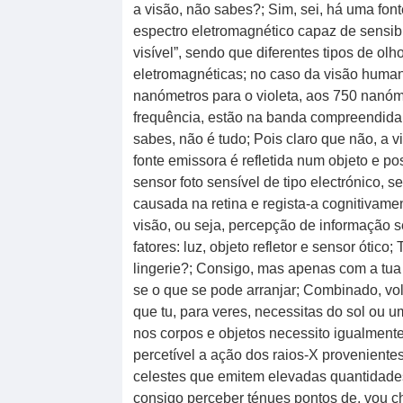
a visão, não sabes?; Sim, sei, há uma fo
espectro eletromagnético capaz de sensib
visível”, sendo que diferentes tipos de o
eletromagnéticas; no caso da visão huma
nanómetros para o violeta, aos 750 nanó
frequência, estão na banda compreendida 
sabes, não é tudo; Pois claro que não, a
fonte emissora é refletida num objeto e p
sensor foto sensível de tipo electrónico, 
causada na retina e regista-a cognitivame
visão, ou seja, percepção de informação se
fatores: luz, objeto refletor e sensor óti
lingerie?; Consigo, mas apenas com a tua
se o que se pode arranjar; Combinado, vo
que tu, para veres, necessitas do sol ou u
nos corpos e objetos necessito igualmente
percetível a ação dos raios-X proveniente
celestes que emitem elevadas quantidades 
consigo perceber ténues pontos de, vou ch