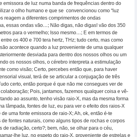
nte emissora de luz numa banda de frequências dentro do
ilizar o olho humano e que se convencionou como “luz
lhos reagem a diferentes comprimentos de ondas
na, essas ondas vão…; Não digas, não digas! vão dos 350
metros para o vermelho; Isso mesmo…; E em termos de
entre os 400 e 700 tera hertz, THz; tudo certo, mas como
 visão acontece quando a luz proveniente de uma qualquer
osteriormente desviada para dentro dos nossos olhos ou um
sendo os nossos olhos, o cérebro interpreta a estimulação
nte como visão; Certo, percebes então que, para haver
nsorial visual, terá de se articular a conjugação de três
co; Tudo certo, então porque é que não me consegues ver de
 colaboração; Pois, jantamos, fazemos qualquer coisa e vê-
ltando ao assunto, tenho visão raio-X, mas da mesma forma
ma lâmpada, fontes de luz, eu para ver o efeito dos raios-X
 de uma fonte emissora de raio-X; Ah, ok, então é-te
s de fontes naturais, como alguns tipos de rochas e corpos
de radiação, certo?; bem, não, se olhar para o céu,
amar-lhe luz, no espeto do raio-X, proveniente de estrelas e