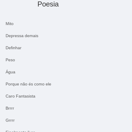
Poesia
Mito
Depressa demais
Definhar
Peso
Água
Porque não és como ele
Caro Fantasista
Brrrr
Grrrr