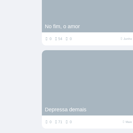
No fim, o amor
0
54
0
Junho 
Depressa demais
0
71
0
Maio