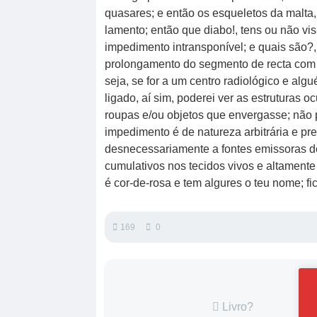
quasares; e então os esqueletos da malta, o
lamento; então que diabo!, tens ou não vi
impedimento intransponível; e quais são?,
prolongamento do segmento de recta com 
seja, se for a um centro radiológico e alg
ligado, aí sim, poderei ver as estruturas 
roupas e/ou objetos que envergasse; não p
impedimento é de natureza arbitrária e p
desnecessariamente a fontes emissoras de
cumulativos nos tecidos vivos e altamente 
é cor-de-rosa e tem algures o teu nome; fi
169
0
Livro?