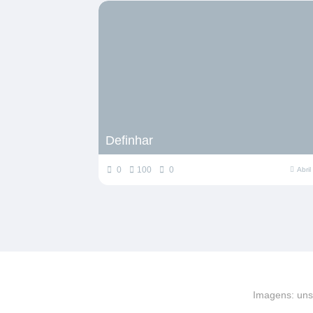
Definhar
0
100
0
Abri
Imagens: uns