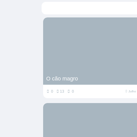
O cão magro
0
13
0
Julho