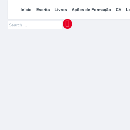
maquinaMUNDI
Pedro Manuel Azevedo » Escritor » Formador
Início
Escrita
Livros
Ações de Formação
CV
L