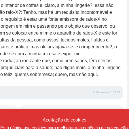
 interior de cofres e, claro, a minha lingerie?; essa não,
são raio-X?; Tenho, mas há um requisito incontornável e
 o requisito é estar uma fonte emissora de raios-X no
origem em mim e passando pelo objeto que observo, ou
uém se colocar entre mim e o aparelho de raios-X e este for
ocultas da pessoa, como ossos, tecidos moles, fluídos e
arece prático, mas ok, arranjava-se, e o impedimento?; o
rende-se com a minha recusa e expor-me
 radiação ionizante que, como bem sabes, têm efeitos
prejudiciais para a saúde; não digas mais, a minha lingerie
co feliz, queres sobremesa; quero, mas não aqui.
Setembro 6, 2023
Aceitação de cookies
Não passas de uma Memória de ti
Esta página usa cookies para melhorar a experiência de navegação.
mesmo