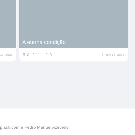
A eterna condição
0
111
0
l 18, 2026
Abril 14, 2026
plash.com e Pedro Manuel Azevedo