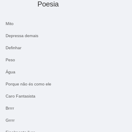
Poesia
Mito
Depressa demais
Definhar
Peso
Água
Porque não és como ele
Caro Fantasista
Brrrr
Grrrr