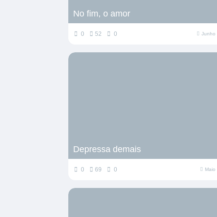
No fim, o amor
0
52
0
Junho 
Depressa demais
0
69
0
Maio