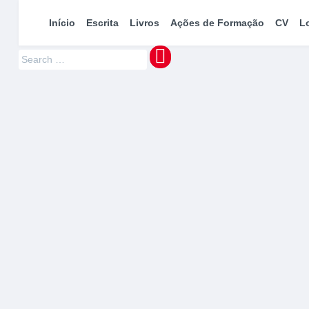
maquinaMUNDI
Pedro Manuel Azevedo » Escritor » Formador
Início
Escrita
Livros
Ações de Formação
CV
L