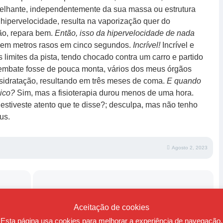
melhante, independentemente da sua massa ou estrutura
hipervelocidade, resulta na vaporização quer do
ão, repara bem.
Então, isso da hipervelocidade de nada
 cem metros rasos em cinco segundos.
Incrível!
Incrível e
s limites da pista, tendo chocado contra um carro e partido
 embate fosse de pouca monta, vários dos meus órgãos
esidratação, resultando em três meses de coma.
E quando
sico?
Sim, mas a fisioterapia durou menos de uma hora.
stiveste atento que te disse?; desculpa, mas não tenho
us.
Agosto 2, 2023
Sobre estar entregue a si
Aceitação de cookies
Esta página usa cookies para melhorar a experiência de navegação.