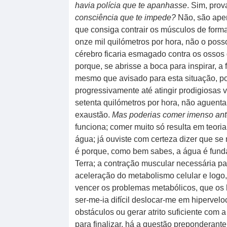
havia polícia que te apanhasse
. Sim, pro
consciência que te impede?
Não, são apen
que consiga contrair os músculos de forma
onze mil quilómetros por hora, não o poss
cérebro ficaria esmagado contra os ossos 
porque, se abrisse a boca para inspirar, a
mesmo que avisado para esta situação, pod
progressivamente até atingir prodigiosas v
setenta quilómetros por hora, não aguent
exaustão.
Mas poderias comer imenso ante
funciona; comer muito só resulta em teori
água; já ouviste com certeza dizer que s
é porque, como bem sabes, a água é fund
Terra; a contração muscular necessária pa
aceleração do metabolismo celular e log
vencer os problemas metabólicos, que os
ser-me-ia difícil deslocar-me em hipervelo
obstáculos ou gerar atrito suficiente com a
para finalizar, há a questão preponderante