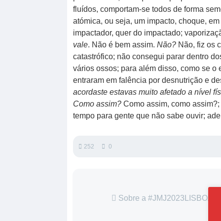
fluídos, comportam-se todos de forma se
atómica, ou seja, um impacto, choque, em 
impactador, quer do impactado; vaporizaç
vale
. Não é bem assim.
Não?
Não, fiz os
catastrófico; não consegui parar dentro do
vários ossos; para além disso, como se o
entraram em falência por desnutrição e d
acordaste estavas muito afetado a nível fí
Como assim?
Como assim, como assim?; e
tempo para gente que não sabe ouvir; ade
252
0
Sobre a #JMJ2023LISBOA