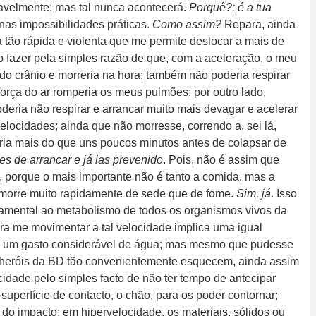
vavelmente; mas tal nunca acontecerá.
Porquê?; é a tua
as impossibilidades práticas.
Como assim?
Repara, ainda
 tão rápida e violenta que me permite deslocar a mais de
o fazer pela simples razão de que, com a aceleração, o meu
do crânio e morreria na hora; também não poderia respirar
 força do ar romperia os meus pulmões; por outro lado,
eria não respirar e arrancar muito mais devagar e acelerar
elocidades; ainda que não morresse, correndo a, sei lá,
aria mais do que uns poucos minutos antes de colapsar de
s de arrancar e já ias prevenido
. Pois, não é assim que
a, porque o mais importante não é tanto a comida, mas a
e morre muito rapidamente de sede que de fome.
Sim, já
. Isso
amental ao metabolismo de todos os organismos vivos da
ra me movimentar a tal velocidade implica uma igual
o, um gasto considerável de água; mas mesmo que pudesse
 heróis da BD tão convenientemente esquecem, ainda assim
cidade pelo simples facto de não ter tempo de antecipar
 superfície de contacto, o chão, para os poder contornar;
 do impacto; em hipervelocidade, os materiais, sólidos ou