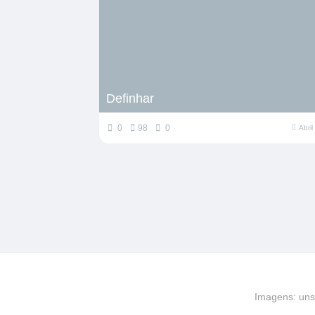
Definhar
0
98
0
Abri
Imagens: uns