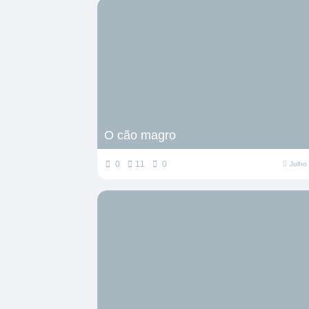
O cão magro
0
11
0
Julho