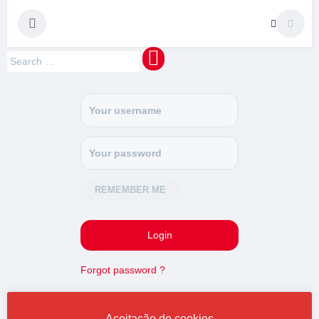
maquinaMUNDI
Pedro Manuel Azevedo » Escritor » Formador
REMEMBER ME
Forgot password ?
Aceitação de cookies